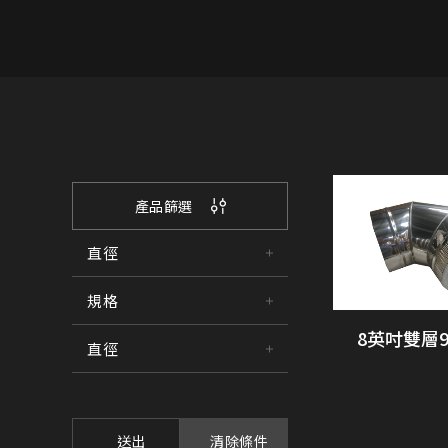
產品篩選
直徑
規格
8英吋雙層
直徑
送出
清除條件