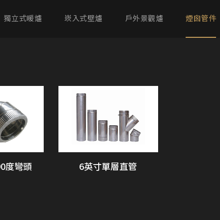
獨立式暖爐
崁入式壁爐
戶外景觀爐
煙囪管件
90度彎頭
6英寸單層直管