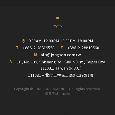
TOP
9:00AM-12:00PM 13:30PM-18:00PM
T
+886-2-28819558
F
+886-2-28819560
M
alb@jongson.com.tw
A
1F., No. 139, Shishang Rd., Shilin Dist., Taipei City
111081, Taiwan (R.O.C.)
111081台北市士林區士商路139號1樓
Copyright © JONGSON (TAIWAN) LTD. All rights reserved.
網頁設計
‧
iBest