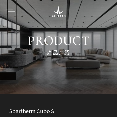
PRODUCT
產品介紹
Spartherm Cubo S