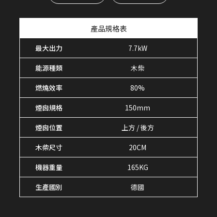
產品規格表
最大出力
7.7kW
能源種類
木柴
燃燒效率
80%
煙囪規格
150mm
煙囪位置
上方 / 後方
木柴尺寸
20CM
機器重量
165KG
生產國別
德國