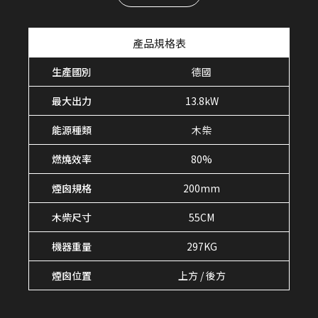
產品規格表
生產國別
德國
最大出力
13.8kW
能源種類
木柴
燃燒效率
80%
煙囪規格
200mm
木柴尺寸
55CM
機器重量
297KG
煙囪位置
上方 / 後方