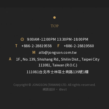
TOP
9:00AM-12:00PM 13:30PM-18:00PM
T
+886-2-28819558
F
+886-2-28819560
M
alb@jongson.com.tw
A
1F., No. 139, Shishang Rd., Shilin Dist., Taipei City
111081, Taiwan (R.O.C.)
111081台北市士林區士商路139號1樓
Copyright © JONGSON (TAIWAN) LTD. All rights reserved.
網頁設計
‧
iBest